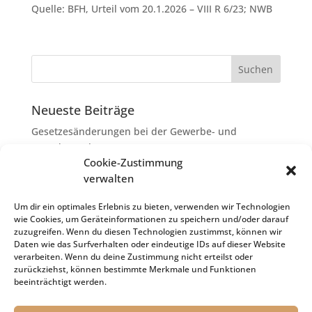
Quelle: BFH, Urteil vom 20.1.2026 – VIII R 6/23; NWB
Neueste Beiträge
Gesetzesänderungen bei der Gewerbe- und
Grunderwerbsteuer
Cookie-Zustimmung
Erbschaftsteuer: Rechtsanwaltskosten bei Streit über
verwalten
Erbauseinandersetzung als
Nachlassverbindlichkeiten
Um dir ein optimales Erlebnis zu bieten, verwenden wir Technologien
wie Cookies, um Geräteinformationen zu speichern und/oder darauf
Umsatzsteuer-Umrechnungskurse Juli 2026
zuzugreifen. Wenn du diesen Technologien zustimmst, können wir
Keine Steuerfreiheit eines sog. Konfusionsgewinns
Daten wie das Surfverhalten oder eindeutige IDs auf dieser Website
verarbeiten. Wenn du deine Zustimmung nicht erteilst oder
bei Mutterkapitalgesellschaft
zurückziehst, können bestimmte Merkmale und Funktionen
Schenkungsteuer: Zinssatz von 5,5 % für die
beeinträchtigt werden.
Bewertung von Leibrenten verfassungsgemäß