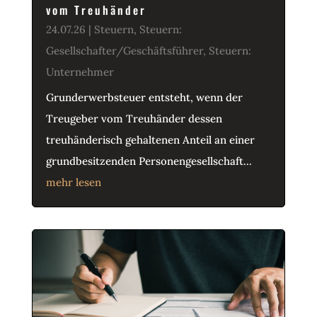
vom Treuhänder
24.07.26
|
Steuern
,
Steuern:
Gesellschafter/Geschäftsführer
,
Steuern:
Unternehmer
Grunderwerbsteuer entsteht, wenn der
Treugeber vom Treuhänder dessen
treuhänderisch gehaltenen Anteil an einer
grundbesitzenden Personengesellschaft...
mehr lesen