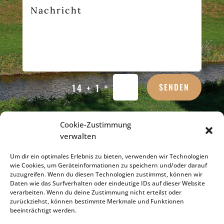
=
SENDEN
14 + 1
Cookie-Zustimmung
verwalten
Um dir ein optimales Erlebnis zu bieten, verwenden wir Technologien
Kanzlei Dr. Holger Sachs
wie Cookies, um Geräteinformationen zu speichern und/oder darauf
Marlener Straße 4
zuzugreifen. Wenn du diesen Technologien zustimmst, können wir
77656 Offenburg
Daten wie das Surfverhalten oder eindeutige IDs auf dieser Website
verarbeiten. Wenn du deine Zustimmung nicht erteilst oder
zurückziehst, können bestimmte Merkmale und Funktionen
Telefon:
0781 9195710
beeinträchtigt werden.
Telefax: 0781 9195711