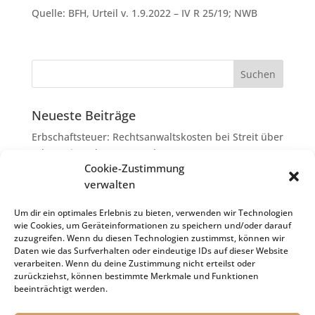
Quelle: BFH, Urteil v. 1.9.2022 – IV R 25/19; NWB
Neueste Beiträge
Erbschaftsteuer: Rechtsanwaltskosten bei Streit über
Erbauseinandersetzung als
Cookie-Zustimmung
Nachlassverbindlichkeiten
verwalten
Umsatzsteuer-Umrechnungskurse Juli 2026
Keine Steuerfreiheit eines sog. Konfusionsgewinns
Um dir ein optimales Erlebnis zu bieten, verwenden wir Technologien
wie Cookies, um Geräteinformationen zu speichern und/oder darauf
bei Mutterkapitalgesellschaft
zuzugreifen. Wenn du diesen Technologien zustimmst, können wir
Schenkungsteuer: Zinssatz von 5,5 % für die
Daten wie das Surfverhalten oder eindeutige IDs auf dieser Website
verarbeiten. Wenn du deine Zustimmung nicht erteilst oder
Bewertung von Leibrenten verfassungsgemäß
zurückziehst, können bestimmte Merkmale und Funktionen
Passivierung einer Verbindlichkeit im
beeinträchtigt werden.
Insolvenzverfahren