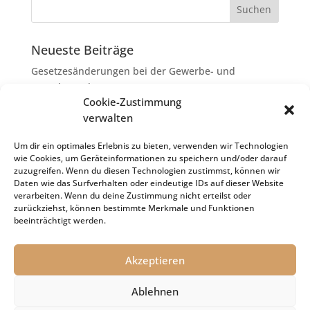
Neueste Beiträge
Gesetzesänderungen bei der Gewerbe- und
Grunderwerbsteuer
Cookie-Zustimmung
Erbschaftsteuer: Rechtsanwaltskosten bei Streit über
verwalten
Erbauseinandersetzung als
Nachlassverbindlichkeiten
Um dir ein optimales Erlebnis zu bieten, verwenden wir Technologien
wie Cookies, um Geräteinformationen zu speichern und/oder darauf
Umsatzsteuer-Umrechnungskurse Juli 2026
zuzugreifen. Wenn du diesen Technologien zustimmst, können wir
Keine Steuerfreiheit eines sog. Konfusionsgewinns
Daten wie das Surfverhalten oder eindeutige IDs auf dieser Website
verarbeiten. Wenn du deine Zustimmung nicht erteilst oder
bei Mutterkapitalgesellschaft
zurückziehst, können bestimmte Merkmale und Funktionen
Schenkungsteuer: Zinssatz von 5,5 % für die
beeinträchtigt werden.
Bewertung von Leibrenten verfassungsgemäß
Akzeptieren
Ablehnen
Impressum
Datenschutz