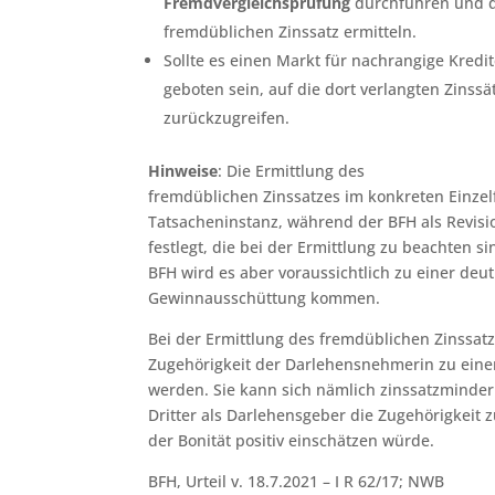
Fremdvergleichsprüfung
durchführen und 
fremdüblichen Zinssatz ermitteln.
Sollte es einen Markt für nachrangige Kredi
geboten sein, auf die dort verlangten Zinss
zurückzugreifen.
Hinweise
: Die Ermittlung des
fremdüblichen Zinssatzes im konkreten Einzelf
Tatsacheninstanz, während der BFH als Revisi
festlegt, die bei der Ermittlung zu beachten 
BFH wird es aber voraussichtlich zu einer de
Gewinnausschüttung kommen.
Bei der Ermittlung des fremdüblichen Zinssat
Zugehörigkeit der Darlehensnehmerin zu einer
werden. Sie kann sich nämlich zinssatzminde
Dritter als Darlehensgeber die Zugehörigkeit
der Bonität positiv einschätzen würde.
BFH, Urteil v. 18.7.2021 – I R 62/17; NWB