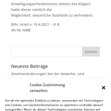
Einwilligungserfordernisses seitens des Klägers
hatte dieser nämlich die
Möglichkeit, steuerliche Nachteile zu verhindern.
BFH, Urteil v. 19.4.2021 – VI R
45/18; NWB
Neueste Beiträge
Gesetzesänderungen bei der Gewerbe- und
Grunderwerbsteuer
Cookie-Zustimmung
Erbschaftsteuer: Rechtsanwaltskosten bei Streit über
verwalten
Erbauseinandersetzung als
Nachlassverbindlichkeiten
Um dir ein optimales Erlebnis zu bieten, verwenden wir Technologien
wie Cookies, um Geräteinformationen zu speichern und/oder darauf
Umsatzsteuer-Umrechnungskurse Juli 2026
zuzugreifen. Wenn du diesen Technologien zustimmst, können wir