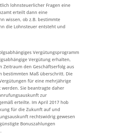
ich lohnsteuerlicher Fragen eine
zamt erteilt dann eine
nn wissen, ob z.B. bestimmte
nn die Lohnsteuer entsteht und
erfolgsabhängiges Vergütungsprogramm
olgsabhängige Vergütung erhalten,
en Zeitraum den Geschäftserfolg aus
m bestimmten Maß überschritt. Die
 Vergütungen für eine mehrjährige
rt werden. Sie beantragte daher
anrufungsauskunft zur
emäß erteilte. Im April 2017 hob
kung für die Zukunft auf und
ufungsauskunft rechtswidrig gewesen
begünstigte Bonuszahlungen
.