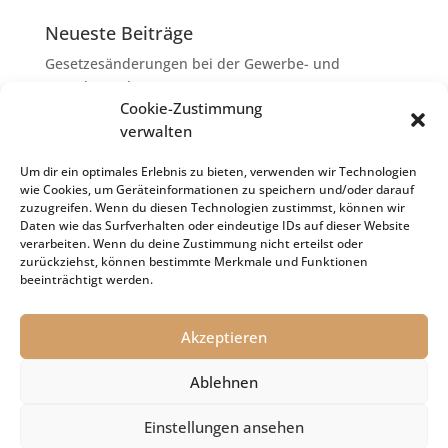
Neueste Beiträge
Gesetzesänderungen bei der Gewerbe- und
Grunderwerbsteuer
Cookie-Zustimmung
Erbschaftsteuer: Rechtsanwaltskosten bei Streit über
verwalten
Erbauseinandersetzung als
Nachlassverbindlichkeiten
Um dir ein optimales Erlebnis zu bieten, verwenden wir Technologien
wie Cookies, um Geräteinformationen zu speichern und/oder darauf
Umsatzsteuer-Umrechnungskurse Juli 2026
zuzugreifen. Wenn du diesen Technologien zustimmst, können wir
Keine Steuerfreiheit eines sog. Konfusionsgewinns
Daten wie das Surfverhalten oder eindeutige IDs auf dieser Website
verarbeiten. Wenn du deine Zustimmung nicht erteilst oder
bei Mutterkapitalgesellschaft
zurückziehst, können bestimmte Merkmale und Funktionen
Schenkungsteuer: Zinssatz von 5,5 % für die
beeinträchtigt werden.
Bewertung von Leibrenten verfassungsgemäß
Akzeptieren
Ablehnen
Impressum
Datenschutz
Cookie-Richtlinie (EU)
Einstellungen ansehen