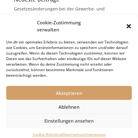
Gesetzesänderungen bei der Gewerbe- und
Grunderwerbsteuer
Cookie-Zustimmung
Erbschaftsteuer: Rechtsanwaltskosten bei Streit über
verwalten
Erbauseinandersetzung als
Nachlassverbindlichkeiten
Um dir ein optimales Erlebnis zu bieten, verwenden wir Technologien
wie Cookies, um Geräteinformationen zu speichern und/oder darauf
Umsatzsteuer-Umrechnungskurse Juli 2026
zuzugreifen. Wenn du diesen Technologien zustimmst, können wir
Keine Steuerfreiheit eines sog. Konfusionsgewinns
Daten wie das Surfverhalten oder eindeutige IDs auf dieser Website
verarbeiten. Wenn du deine Zustimmung nicht erteilst oder
bei Mutterkapitalgesellschaft
zurückziehst, können bestimmte Merkmale und Funktionen
Schenkungsteuer: Zinssatz von 5,5 % für die
beeinträchtigt werden.
Bewertung von Leibrenten verfassungsgemäß
Akzeptieren
Ablehnen
Impressum
Datenschutz
Cookie-Richtlinie (EU)
Einstellungen ansehen
© 2021 Kanzlei Dr. Holger Sachs
Cookie-Richtlinie
Datenschutz
Impressum