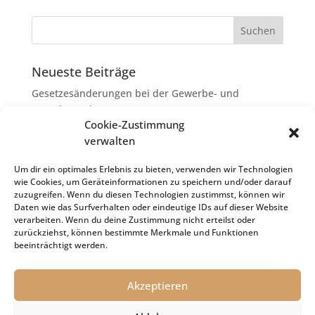
Neueste Beiträge
Gesetzesänderungen bei der Gewerbe- und
Grunderwerbsteuer
Cookie-Zustimmung
Erbschaftsteuer: Rechtsanwaltskosten bei Streit über
verwalten
Erbauseinandersetzung als
Nachlassverbindlichkeiten
Um dir ein optimales Erlebnis zu bieten, verwenden wir Technologien
wie Cookies, um Geräteinformationen zu speichern und/oder darauf
Umsatzsteuer-Umrechnungskurse Juli 2026
zuzugreifen. Wenn du diesen Technologien zustimmst, können wir
Keine Steuerfreiheit eines sog. Konfusionsgewinns
Daten wie das Surfverhalten oder eindeutige IDs auf dieser Website
verarbeiten. Wenn du deine Zustimmung nicht erteilst oder
bei Mutterkapitalgesellschaft
zurückziehst, können bestimmte Merkmale und Funktionen
Schenkungsteuer: Zinssatz von 5,5 % für die
beeinträchtigt werden.
Bewertung von Leibrenten verfassungsgemäß
Akzeptieren