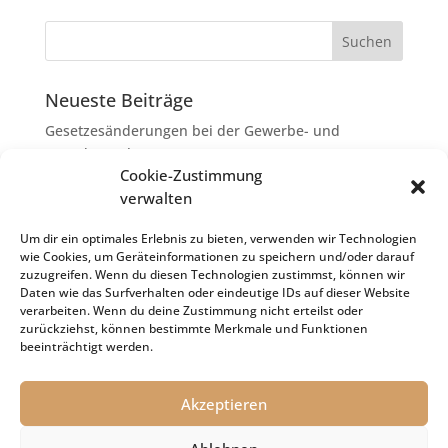
Neueste Beiträge
Gesetzesänderungen bei der Gewerbe- und
Grunderwerbsteuer
Cookie-Zustimmung
Erbschaftsteuer: Rechtsanwaltskosten bei Streit über
verwalten
Erbauseinandersetzung als
Nachlassverbindlichkeiten
Um dir ein optimales Erlebnis zu bieten, verwenden wir Technologien
wie Cookies, um Geräteinformationen zu speichern und/oder darauf
Umsatzsteuer-Umrechnungskurse Juli 2026
zuzugreifen. Wenn du diesen Technologien zustimmst, können wir
Keine Steuerfreiheit eines sog. Konfusionsgewinns
Daten wie das Surfverhalten oder eindeutige IDs auf dieser Website
verarbeiten. Wenn du deine Zustimmung nicht erteilst oder
bei Mutterkapitalgesellschaft
zurückziehst, können bestimmte Merkmale und Funktionen
Schenkungsteuer: Zinssatz von 5,5 % für die
beeinträchtigt werden.
Bewertung von Leibrenten verfassungsgemäß
Akzeptieren