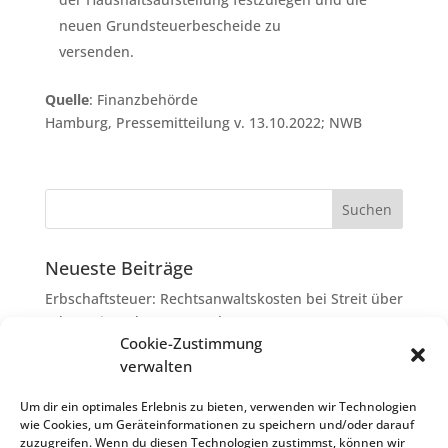
neuen Grundsteuerbescheide zu
versenden.
Quelle
: Finanzbehörde
Hamburg, Pressemitteilung v. 13.10.2022; NWB
Neueste Beiträge
Erbschaftsteuer: Rechtsanwaltskosten bei Streit über
Erbauseinandersetzung als
Cookie-Zustimmung
Nachlassverbindlichkeiten
verwalten
Umsatzsteuer-Umrechnungskurse Juli 2026
Keine Steuerfreiheit eines sog. Konfusionsgewinns
Um dir ein optimales Erlebnis zu bieten, verwenden wir Technologien
wie Cookies, um Geräteinformationen zu speichern und/oder darauf
bei Mutterkapitalgesellschaft
zuzugreifen. Wenn du diesen Technologien zustimmst, können wir