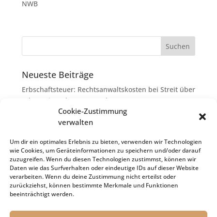
NWB
Neueste Beiträge
Erbschaftsteuer: Rechtsanwaltskosten bei Streit über
Erbauseinandersetzung als
Cookie-Zustimmung
Nachlassverbindlichkeiten
verwalten
Umsatzsteuer-Umrechnungskurse Juli 2026
Keine Steuerfreiheit eines sog. Konfusionsgewinns
Um dir ein optimales Erlebnis zu bieten, verwenden wir Technologien
wie Cookies, um Geräteinformationen zu speichern und/oder darauf
bei Mutterkapitalgesellschaft
zuzugreifen. Wenn du diesen Technologien zustimmst, können wir
Schenkungsteuer: Zinssatz von 5,5 % für die
Daten wie das Surfverhalten oder eindeutige IDs auf dieser Website
verarbeiten. Wenn du deine Zustimmung nicht erteilst oder
Bewertung von Leibrenten verfassungsgemäß
zurückziehst, können bestimmte Merkmale und Funktionen
Passivierung einer Verbindlichkeit im
beeinträchtigt werden.
Insolvenzverfahren