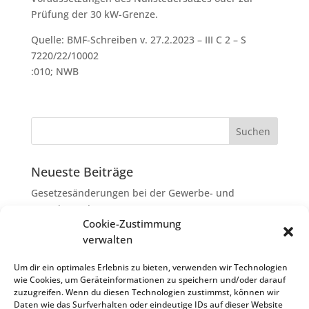
Prüfung der 30 kW-Grenze.
Quelle: BMF-Schreiben v. 27.2.2023 – III C 2 – S
7220/22/10002
:010; NWB
Neueste Beiträge
Gesetzesänderungen bei der Gewerbe- und
Grunderwerbsteuer
Cookie-Zustimmung
Erbschaftsteuer: Rechtsanwaltskosten bei Streit über
verwalten
Erbauseinandersetzung als
Nachlassverbindlichkeiten
Um dir ein optimales Erlebnis zu bieten, verwenden wir Technologien
wie Cookies, um Geräteinformationen zu speichern und/oder darauf
Umsatzsteuer-Umrechnungskurse Juli 2026
zuzugreifen. Wenn du diesen Technologien zustimmst, können wir
Keine Steuerfreiheit eines sog. Konfusionsgewinns
Daten wie das Surfverhalten oder eindeutige IDs auf dieser Website