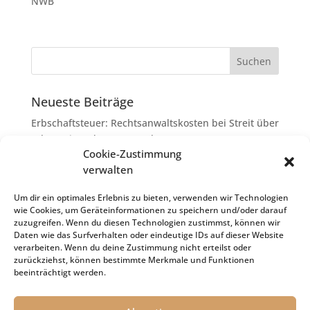
NWB
Neueste Beiträge
Erbschaftsteuer: Rechtsanwaltskosten bei Streit über
Erbauseinandersetzung als
Cookie-Zustimmung
Nachlassverbindlichkeiten
verwalten
Umsatzsteuer-Umrechnungskurse Juli 2026
Keine Steuerfreiheit eines sog. Konfusionsgewinns
Um dir ein optimales Erlebnis zu bieten, verwenden wir Technologien
wie Cookies, um Geräteinformationen zu speichern und/oder darauf
bei Mutterkapitalgesellschaft
zuzugreifen. Wenn du diesen Technologien zustimmst, können wir
Schenkungsteuer: Zinssatz von 5,5 % für die
Daten wie das Surfverhalten oder eindeutige IDs auf dieser Website
verarbeiten. Wenn du deine Zustimmung nicht erteilst oder
Bewertung von Leibrenten verfassungsgemäß
zurückziehst, können bestimmte Merkmale und Funktionen
Passivierung einer Verbindlichkeit im
beeinträchtigt werden.
Insolvenzverfahren