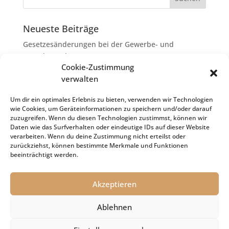
Neueste Beiträge
Gesetzesänderungen bei der Gewerbe- und
Grunderwerbsteuer
Cookie-Zustimmung
Erbschaftsteuer: Rechtsanwaltskosten bei Streit über
verwalten
Erbauseinandersetzung als
Nachlassverbindlichkeiten
Um dir ein optimales Erlebnis zu bieten, verwenden wir Technologien
wie Cookies, um Geräteinformationen zu speichern und/oder darauf
Umsatzsteuer-Umrechnungskurse Juli 2026
zuzugreifen. Wenn du diesen Technologien zustimmst, können wir
Keine Steuerfreiheit eines sog. Konfusionsgewinns
Daten wie das Surfverhalten oder eindeutige IDs auf dieser Website
verarbeiten. Wenn du deine Zustimmung nicht erteilst oder
bei Mutterkapitalgesellschaft
zurückziehst, können bestimmte Merkmale und Funktionen
Schenkungsteuer: Zinssatz von 5,5 % für die
beeinträchtigt werden.
Bewertung von Leibrenten verfassungsgemäß
Akzeptieren
Ablehnen
Impressum
Datenschutz
Cookie-Richtlinie (EU)