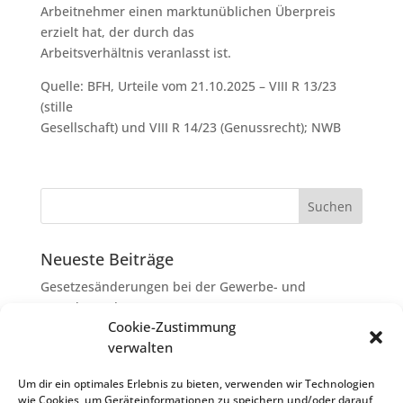
Arbeitnehmer einen marktunüblichen Überpreis
erzielt hat, der durch das
Arbeitsverhältnis veranlasst ist.
Quelle: BFH, Urteile vom 21.10.2025 – VIII R 13/23
(stille
Gesellschaft) und VIII R 14/23 (Genussrecht); NWB
Neueste Beiträge
Gesetzesänderungen bei der Gewerbe- und
Grunderwerbsteuer
Cookie-Zustimmung
Erbschaftsteuer: Rechtsanwaltskosten bei Streit über
verwalten
Erbauseinandersetzung als
Nachlassverbindlichkeiten
Um dir ein optimales Erlebnis zu bieten, verwenden wir Technologien
wie Cookies, um Geräteinformationen zu speichern und/oder darauf
Umsatzsteuer-Umrechnungskurse Juli 2026