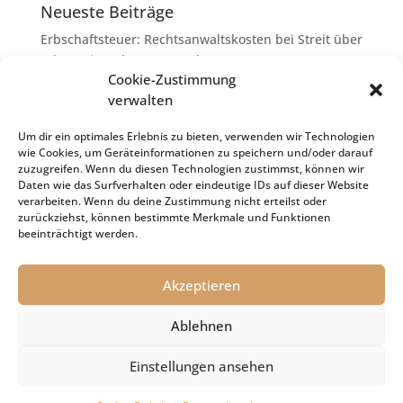
Neueste Beiträge
Erbschaftsteuer: Rechtsanwaltskosten bei Streit über
Erbauseinandersetzung als
Cookie-Zustimmung
Nachlassverbindlichkeiten
verwalten
Umsatzsteuer-Umrechnungskurse Juli 2026
Keine Steuerfreiheit eines sog. Konfusionsgewinns
Um dir ein optimales Erlebnis zu bieten, verwenden wir Technologien
wie Cookies, um Geräteinformationen zu speichern und/oder darauf
bei Mutterkapitalgesellschaft
zuzugreifen. Wenn du diesen Technologien zustimmst, können wir
Schenkungsteuer: Zinssatz von 5,5 % für die
Daten wie das Surfverhalten oder eindeutige IDs auf dieser Website
verarbeiten. Wenn du deine Zustimmung nicht erteilst oder
Bewertung von Leibrenten verfassungsgemäß
zurückziehst, können bestimmte Merkmale und Funktionen
Passivierung einer Verbindlichkeit im
beeinträchtigt werden.
Insolvenzverfahren
Akzeptieren
Ablehnen
Impressum
Datenschutz
Cookie-Richtlinie (EU)
Einstellungen ansehen