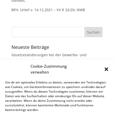
handelt.
BFH, Urteil v. 14.12.2021 – VII R 32/20; NWB
Neueste Beiträge
Gesetzesänderungen bei der Gewerbe- und
Grunderwerbsteuer
Cookie-Zustimmung
Erbschaftsteuer: Rechtsanwaltskosten bei Streit über
verwalten
Erbauseinandersetzung als
Nachlassverbindlichkeiten
Um dir ein optimales Erlebnis zu bieten, verwenden wir Technologien
wie Cookies, um Geräteinformationen zu speichern und/oder darauf
Umsatzsteuer-Umrechnungskurse Juli 2026
zuzugreifen. Wenn du diesen Technologien zustimmst, können wir
Keine Steuerfreiheit eines sog. Konfusionsgewinns
Daten wie das Surfverhalten oder eindeutige IDs auf dieser Website
verarbeiten. Wenn du deine Zustimmung nicht erteilst oder
bei Mutterkapitalgesellschaft
zurückziehst, können bestimmte Merkmale und Funktionen
Schenkungsteuer: Zinssatz von 5,5 % für die
beeinträchtigt werden.