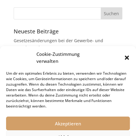
Neueste Beiträge
Gesetzesänderungen bei der Gewerbe- und
Grunderwerbsteuer
Cookie-Zustimmung
Erbschaftsteuer: Rechtsanwaltskosten bei Streit über
verwalten
Erbauseinandersetzung als
Nachlassverbindlichkeiten
Um dir ein optimales Erlebnis zu bieten, verwenden wir Technologien
wie Cookies, um Geräteinformationen zu speichern und/oder darauf
Umsatzsteuer-Umrechnungskurse Juli 2026
zuzugreifen. Wenn du diesen Technologien zustimmst, können wir
Keine Steuerfreiheit eines sog. Konfusionsgewinns
Daten wie das Surfverhalten oder eindeutige IDs auf dieser Website
verarbeiten. Wenn du deine Zustimmung nicht erteilst oder
bei Mutterkapitalgesellschaft
zurückziehst, können bestimmte Merkmale und Funktionen
Schenkungsteuer: Zinssatz von 5,5 % für die
beeinträchtigt werden.
Bewertung von Leibrenten verfassungsgemäß
Akzeptieren