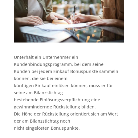
Unterhält ein Unternehmer ein
Kundenbindungsprogramm, bei dem seine
Kunden bei jedem Einkauf Bonuspunkte sammeln
können, die sie bei einem
künftigen Einkauf einlösen können, muss er für
seine am Bilanzstichtag
bestehende Einlösungsverpflichtung eine
gewinnmindernde Rückstellung bilden.
Die Höhe der Rückstellung orientiert sich am Wert
der am Bilanzstichtag noch
nicht eingelösten Bonuspunkte.