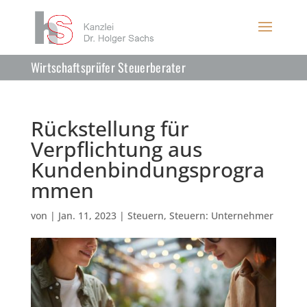
Wirtschaftsprüfer Steuerberater
Rückstellung für
Verpflichtung aus
Kundenbindungsprogra
mmen
von
|
Jan. 11, 2023
|
Steuern
,
Steuern: Unternehmer