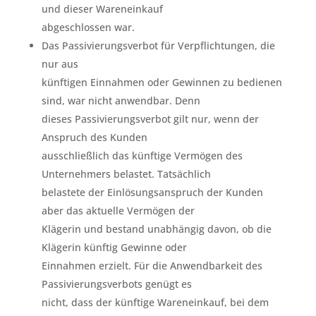
und dieser Wareneinkauf
abgeschlossen war.
Das Passivierungsverbot für Verpflichtungen, die
nur aus
künftigen Einnahmen oder Gewinnen zu bedienen
sind, war nicht anwendbar. Denn
dieses Passivierungsverbot gilt nur, wenn der
Anspruch des Kunden
ausschließlich das künftige Vermögen des
Unternehmers belastet. Tatsächlich
belastete der Einlösungsanspruch der Kunden
aber das aktuelle Vermögen der
Klägerin und bestand unabhängig davon, ob die
Klägerin künftig Gewinne oder
Einnahmen erzielt. Für die Anwendbarkeit des
Passivierungsverbots genügt es
nicht, dass der künftige Wareneinkauf, bei dem