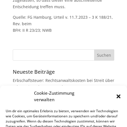
zugelassen, so dass dieser eine abschließende
Entscheidung treffen muss.
Quelle: FG Hamburg, Urteil v. 11.7.2023 – 3 K 188/21,
Rev. beim
BFH: II R 23/23; NWB
Neueste Beiträge
Erbschaftsteuer: Rechtsanwaltskosten bei Streit über
Erbauseinandersetzung als
Cookie-Zustimmung
Nachlassverbindlichkeiten
verwalten
Umsatzsteuer-Umrechnungskurse Juli 2026
Keine Steuerfreiheit eines sog. Konfusionsgewinns
Um dir ein optimales Erlebnis zu bieten, verwenden wir Technologien
wie Cookies, um Geräteinformationen zu speichern und/oder darauf
bei Mutterkapitalgesellschaft
zuzugreifen. Wenn du diesen Technologien zustimmst, können wir
Schenkungsteuer: Zinssatz von 5,5 % für die
Daten wie das Surfverhalten oder eindeutige IDs auf dieser Website