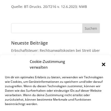
Quelle: BT-Drucks. 20/7216 v. 12.6.2023; NWB
Neueste Beiträge
Erbschaftsteuer: Rechtsanwaltskosten bei Streit über
Erbauseinandersetzung als
Cookie-Zustimmung
Nachlassverbindlichkeiten
verwalten
Umsatzsteuer-Umrechnungskurse Juli 2026
Keine Steuerfreiheit eines sog. Konfusionsgewinns
Um dir ein optimales Erlebnis zu bieten, verwenden wir Technologien
wie Cookies, um Geräteinformationen zu speichern und/oder darauf
bei Mutterkapitalgesellschaft
zuzugreifen. Wenn du diesen Technologien zustimmst, können wir
Schenkungsteuer: Zinssatz von 5,5 % für die
Daten wie das Surfverhalten oder eindeutige IDs auf dieser Website
verarbeiten. Wenn du deine Zustimmung nicht erteilst oder
Bewertung von Leibrenten verfassungsgemäß
zurückziehst, können bestimmte Merkmale und Funktionen
Passivierung einer Verbindlichkeit im
beeinträchtigt werden.
Insolvenzverfahren