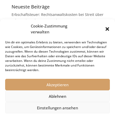
Neueste Beiträge
Erbschaftsteuer: Rechtsanwaltskosten bei Streit über
Erbauseinandersetzung als
Cookie-Zustimmung
Nachlassverbindlichkeiten
verwalten
Umsatzsteuer-Umrechnungskurse Juli 2026
Keine Steuerfreiheit eines sog. Konfusionsgewinns
Um dir ein optimales Erlebnis zu bieten, verwenden wir Technologien
wie Cookies, um Geräteinformationen zu speichern und/oder darauf
bei Mutterkapitalgesellschaft
zuzugreifen. Wenn du diesen Technologien zustimmst, können wir
Schenkungsteuer: Zinssatz von 5,5 % für die
Daten wie das Surfverhalten oder eindeutige IDs auf dieser Website
verarbeiten. Wenn du deine Zustimmung nicht erteilst oder
Bewertung von Leibrenten verfassungsgemäß
zurückziehst, können bestimmte Merkmale und Funktionen
Passivierung einer Verbindlichkeit im
beeinträchtigt werden.
Insolvenzverfahren
Akzeptieren
Ablehnen
Impressum
Datenschutz
Cookie-Richtlinie (EU)
Einstellungen ansehen