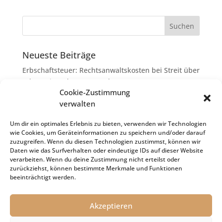
Neueste Beiträge
Erbschaftsteuer: Rechtsanwaltskosten bei Streit über
Erbauseinandersetzung als
Cookie-Zustimmung
Nachlassverbindlichkeiten
verwalten
Umsatzsteuer-Umrechnungskurse Juli 2026
Keine Steuerfreiheit eines sog. Konfusionsgewinns
Um dir ein optimales Erlebnis zu bieten, verwenden wir Technologien
wie Cookies, um Geräteinformationen zu speichern und/oder darauf
bei Mutterkapitalgesellschaft
zuzugreifen. Wenn du diesen Technologien zustimmst, können wir
Schenkungsteuer: Zinssatz von 5,5 % für die
Daten wie das Surfverhalten oder eindeutige IDs auf dieser Website
verarbeiten. Wenn du deine Zustimmung nicht erteilst oder
Bewertung von Leibrenten verfassungsgemäß
zurückziehst, können bestimmte Merkmale und Funktionen
Passivierung einer Verbindlichkeit im
beeinträchtigt werden.
Insolvenzverfahren
Akzeptieren