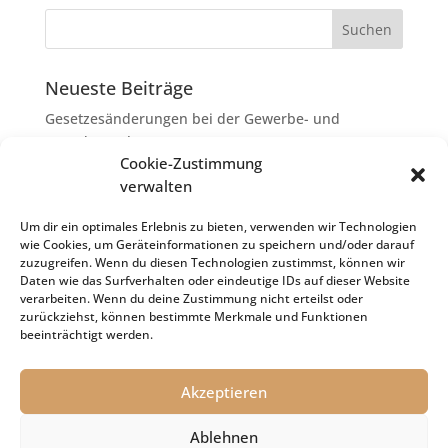
Neueste Beiträge
Gesetzesänderungen bei der Gewerbe- und
Grunderwerbsteuer
Cookie-Zustimmung
Erbschaftsteuer: Rechtsanwaltskosten bei Streit über
verwalten
Erbauseinandersetzung als
Nachlassverbindlichkeiten
Um dir ein optimales Erlebnis zu bieten, verwenden wir Technologien
wie Cookies, um Geräteinformationen zu speichern und/oder darauf
Umsatzsteuer-Umrechnungskurse Juli 2026
zuzugreifen. Wenn du diesen Technologien zustimmst, können wir
Keine Steuerfreiheit eines sog. Konfusionsgewinns
Daten wie das Surfverhalten oder eindeutige IDs auf dieser Website
verarbeiten. Wenn du deine Zustimmung nicht erteilst oder
bei Mutterkapitalgesellschaft
zurückziehst, können bestimmte Merkmale und Funktionen
Schenkungsteuer: Zinssatz von 5,5 % für die
beeinträchtigt werden.
Bewertung von Leibrenten verfassungsgemäß
Akzeptieren
Ablehnen