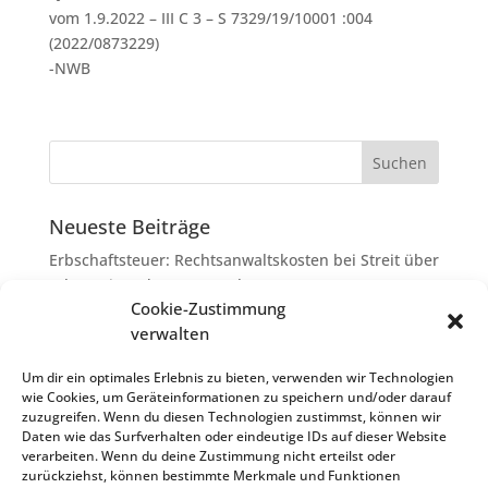
vom 1.9.2022 – III C 3 – S 7329/19/10001 :004
(2022/0873229)
-NWB
Neueste Beiträge
Erbschaftsteuer: Rechtsanwaltskosten bei Streit über
Erbauseinandersetzung als
Cookie-Zustimmung
Nachlassverbindlichkeiten
verwalten
Umsatzsteuer-Umrechnungskurse Juli 2026
Keine Steuerfreiheit eines sog. Konfusionsgewinns
Um dir ein optimales Erlebnis zu bieten, verwenden wir Technologien
wie Cookies, um Geräteinformationen zu speichern und/oder darauf
bei Mutterkapitalgesellschaft
zuzugreifen. Wenn du diesen Technologien zustimmst, können wir
Schenkungsteuer: Zinssatz von 5,5 % für die
Daten wie das Surfverhalten oder eindeutige IDs auf dieser Website
verarbeiten. Wenn du deine Zustimmung nicht erteilst oder
Bewertung von Leibrenten verfassungsgemäß
zurückziehst, können bestimmte Merkmale und Funktionen