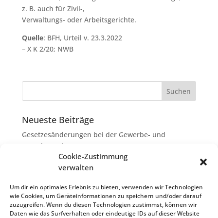
z. B. auch für Zivil-,
Verwaltungs- oder Arbeitsgerichte.
Quelle
: BFH, Urteil v. 23.3.2022
– X K 2/20; NWB
Neueste Beiträge
Gesetzesänderungen bei der Gewerbe- und
Grunderwerbsteuer
Cookie-Zustimmung
Erbschaftsteuer: Rechtsanwaltskosten bei Streit über
verwalten
Erbauseinandersetzung als
Nachlassverbindlichkeiten
Um dir ein optimales Erlebnis zu bieten, verwenden wir Technologien
wie Cookies, um Geräteinformationen zu speichern und/oder darauf
Umsatzsteuer-Umrechnungskurse Juli 2026
zuzugreifen. Wenn du diesen Technologien zustimmst, können wir
Keine Steuerfreiheit eines sog. Konfusionsgewinns
Daten wie das Surfverhalten oder eindeutige IDs auf dieser Website