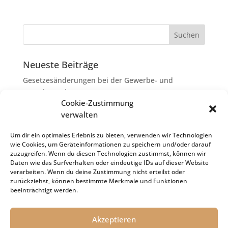
Neueste Beiträge
Gesetzesänderungen bei der Gewerbe- und
Grunderwerbsteuer
Cookie-Zustimmung
Erbschaftsteuer: Rechtsanwaltskosten bei Streit über
verwalten
Erbauseinandersetzung als
Nachlassverbindlichkeiten
Um dir ein optimales Erlebnis zu bieten, verwenden wir Technologien
wie Cookies, um Geräteinformationen zu speichern und/oder darauf
Umsatzsteuer-Umrechnungskurse Juli 2026
zuzugreifen. Wenn du diesen Technologien zustimmst, können wir
Keine Steuerfreiheit eines sog. Konfusionsgewinns
Daten wie das Surfverhalten oder eindeutige IDs auf dieser Website
verarbeiten. Wenn du deine Zustimmung nicht erteilst oder
bei Mutterkapitalgesellschaft
zurückziehst, können bestimmte Merkmale und Funktionen
Schenkungsteuer: Zinssatz von 5,5 % für die
beeinträchtigt werden.
Bewertung von Leibrenten verfassungsgemäß
Akzeptieren