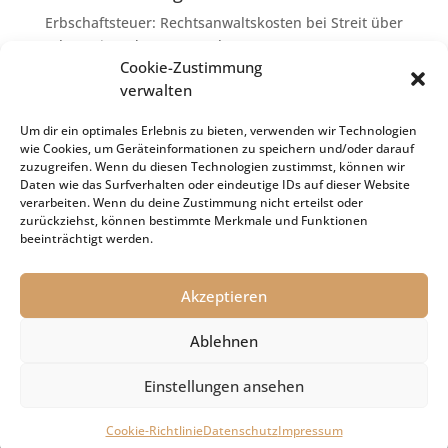
Erbschaftsteuer: Rechtsanwaltskosten bei Streit über
Erbauseinandersetzung als
Cookie-Zustimmung
Nachlassverbindlichkeiten
verwalten
Umsatzsteuer-Umrechnungskurse Juli 2026
Keine Steuerfreiheit eines sog. Konfusionsgewinns
Um dir ein optimales Erlebnis zu bieten, verwenden wir Technologien
wie Cookies, um Geräteinformationen zu speichern und/oder darauf
bei Mutterkapitalgesellschaft
zuzugreifen. Wenn du diesen Technologien zustimmst, können wir
Schenkungsteuer: Zinssatz von 5,5 % für die
Daten wie das Surfverhalten oder eindeutige IDs auf dieser Website
verarbeiten. Wenn du deine Zustimmung nicht erteilst oder
Bewertung von Leibrenten verfassungsgemäß
zurückziehst, können bestimmte Merkmale und Funktionen
Passivierung einer Verbindlichkeit im
beeinträchtigt werden.
Insolvenzverfahren
Akzeptieren
Ablehnen
Impressum
Datenschutz
Cookie-Richtlinie (EU)
Einstellungen ansehen
© 2021 Kanzlei Dr. Holger Sachs
Cookie-Richtlinie
Datenschutz
Impressum