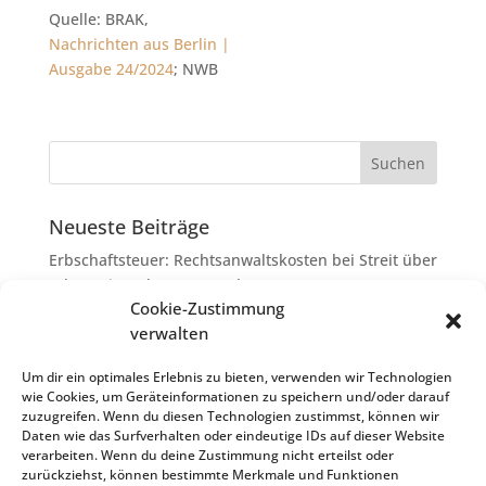
Quelle: BRAK,
Nachrichten aus Berlin |
Ausgabe 24/2024
; NWB
Neueste Beiträge
Erbschaftsteuer: Rechtsanwaltskosten bei Streit über
Erbauseinandersetzung als
Cookie-Zustimmung
Nachlassverbindlichkeiten
verwalten
Umsatzsteuer-Umrechnungskurse Juli 2026
Keine Steuerfreiheit eines sog. Konfusionsgewinns
Um dir ein optimales Erlebnis zu bieten, verwenden wir Technologien
wie Cookies, um Geräteinformationen zu speichern und/oder darauf
bei Mutterkapitalgesellschaft
zuzugreifen. Wenn du diesen Technologien zustimmst, können wir
Schenkungsteuer: Zinssatz von 5,5 % für die
Daten wie das Surfverhalten oder eindeutige IDs auf dieser Website
verarbeiten. Wenn du deine Zustimmung nicht erteilst oder
Bewertung von Leibrenten verfassungsgemäß
zurückziehst, können bestimmte Merkmale und Funktionen