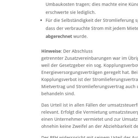
Umbaukosten tragen; dies machte eine Künd
erschwerte sie lediglich.
Für die Selbständigkeit der Stromlieferung
dass der verbrauchte Strom mit jedem Miet
abgerechnet
wurde.
Hinweise
: Der Abschluss
getrennter Zusatzvereinbarungen war im Übrig
weil der Gesetzgeber ein sog. Kopplungsverbo
Energieversorgungsverträgen geregelt hat. Be
Kopplungsverbot ist der Stromlieferungsvertrag
Mietvertrag und Stromlieferungsvertrag auch 
behandeln sind.
Das Urteil ist in allen Fällen der umsatzsteue
relevant. Erfolgt die Vermietung umsatzsteuerp
einen Unternehmer vermietet und zur Umsatzst
ohnehin keine Zweifel an der Abziehbarkeit de
Der BFH widerspricht mit seinem Urteil der Au