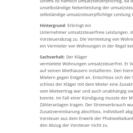
Stroms ist nämlich umsatzsteuerpflichtig, da 
unselbständige Nebenleistung der umsatzsteu
selbständige umsatzsteuerpflichtige Leistung i
Hintergrund
: Erbringt ein
Unternehmer umsatzsteuerfreie Leistungen, st
Vorsteuerabzug zu. Die Vermietung von Wohnr
ein Vermieter von Wohnungen in der Regel ke
Sachverhalt
: Der Kläger
vermietete Wohnungen umsatzsteuerfrei. Er li
auf seinen Miethäusern installieren. Den hier
Mietern gegen Entgelt an. Entschloss sich der
schloss der Kläger mit dem Mieter eine Zusat
vom Mietvertrag war und auch unabhängig vo
konnte. Im Fall einer Kündigung musste der
Zähleranlagen tragen. Der Stromverbrauch wur
Zusatzvereinbarung abschloss, individuell ab
Vorsteuer aus dem Erwerb der Photovoltaikanl
den Abzug der Vorsteuer nicht zu.