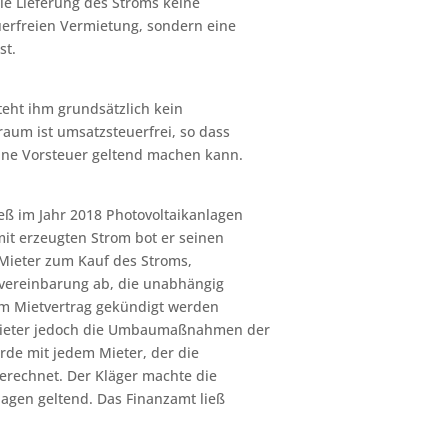
die Lieferung des Stroms keine
erfreien Vermietung, sondern eine
st.
eht ihm grundsätzlich kein
aum ist umsatzsteuerfrei, so dass
ine Vorsteuer geltend machen kann.
eß im Jahr 2018 Photovoltaikanlagen
mit erzeugten Strom bot er seinen
 Mieter zum Kauf des Stroms,
zvereinbarung ab, die unabhängig
m Mietvertrag gekündigt werden
 Mieter jedoch die Umbaumaßnahmen der
de mit jedem Mieter, der die
gerechnet. Der Kläger machte die
agen geltend. Das Finanzamt ließ