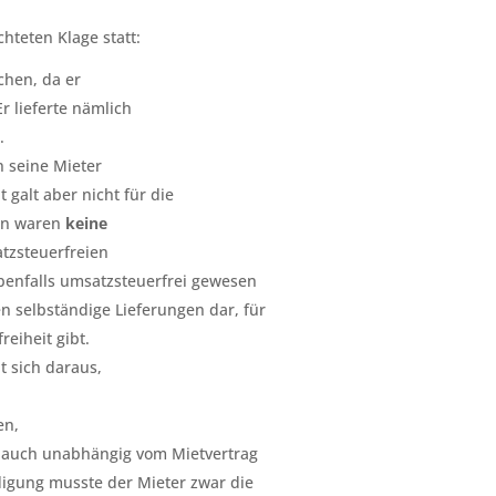
hteten Klage statt:
chen, da er
r lieferte nämlich
.
 seine Mieter
 galt aber nicht für die
gen waren
keine
tzsteuerfreien
benfalls umsatzsteuerfrei gewesen
en selbständige Lieferungen dar, für
eiheit gibt.
t sich daraus,
en,
 auch unabhängig vom Mietvertrag
digung musste der Mieter zwar die