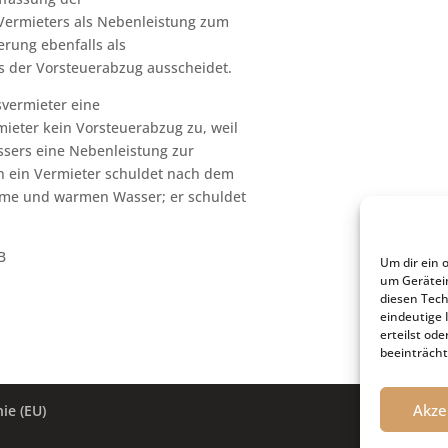
 Vermieters als Nebenleistung zum
erung ebenfalls als
ss der Vorsteuerabzug ausscheidet.
svermieter eine
mieter kein Vorsteuerabzug zu, weil
sers eine Nebenleistung zur
n ein Vermieter schuldet nach dem
rme und warmen Wasser; er schuldet
B
Um dir ein 
um Gerätei
diesen Tech
eindeutige 
erteilst o
beeinträcht
Akze
ie (EU)