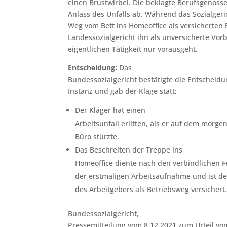
einen Brustwirbel. Die beklagte Berufsgenoss
Anlass des Unfalls ab. Während das Sozialger
Weg vom Bett ins Homeoffice als versicherten 
Landessozialgericht ihn als unversicherte Vor
eigentlichen Tätigkeit nur vorausgeht.
Entscheidung:
Das
Bundessozialgericht bestätigte die Entscheidu
Instanz und gab der Klage statt:
Der Kläger hat einen
Arbeitsunfall erlitten, als er auf dem morge
Büro stürzte.
Das Beschreiten der Treppe ins
Homeoffice diente nach den verbindlichen Fe
der erstmaligen Arbeitsaufnahme und ist de
des Arbeitgebers als Betriebsweg versichert
Bundessozialgericht,
Pressemitteilung vom 8.12.2021 zum Urteil vom