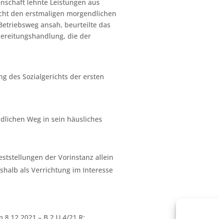
enschaft lehnte Leistungen aus
icht den erstmaligen morgendlichen
Betriebsweg ansah, beurteilte das
bereitungshandlung, die der
ng des Sozialgerichts der ersten
ndlichen Weg in sein häusliches
ststellungen der Vorinstanz allein
shalb als Verrichtung im Interesse
.
 8.12.2021 – B 2 U 4/21 R;