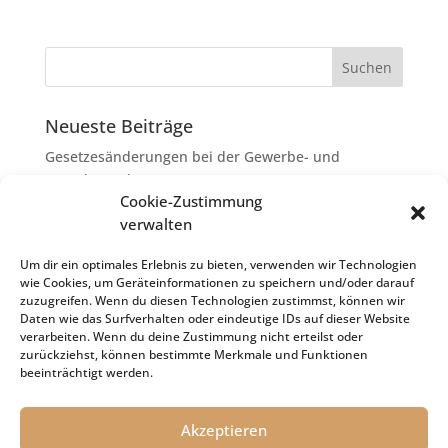
Neueste Beiträge
Gesetzesänderungen bei der Gewerbe- und
Grunderwerbsteuer
Cookie-Zustimmung
Erbschaftsteuer: Rechtsanwaltskosten bei Streit über
verwalten
Erbauseinandersetzung als
Nachlassverbindlichkeiten
Um dir ein optimales Erlebnis zu bieten, verwenden wir Technologien
wie Cookies, um Geräteinformationen zu speichern und/oder darauf
Umsatzsteuer-Umrechnungskurse Juli 2026
zuzugreifen. Wenn du diesen Technologien zustimmst, können wir
Keine Steuerfreiheit eines sog. Konfusionsgewinns
Daten wie das Surfverhalten oder eindeutige IDs auf dieser Website
verarbeiten. Wenn du deine Zustimmung nicht erteilst oder
bei Mutterkapitalgesellschaft
zurückziehst, können bestimmte Merkmale und Funktionen
Schenkungsteuer: Zinssatz von 5,5 % für die
beeinträchtigt werden.
Bewertung von Leibrenten verfassungsgemäß
Akzeptieren