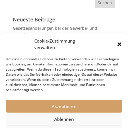
Neueste Beiträge
Gesetzesänderungen bei der Gewerbe- und
Grunderwerbsteuer
Cookie-Zustimmung
Erbschaftsteuer: Rechtsanwaltskosten bei Streit über
verwalten
Erbauseinandersetzung als
Nachlassverbindlichkeiten
Um dir ein optimales Erlebnis zu bieten, verwenden wir Technologien
wie Cookies, um Geräteinformationen zu speichern und/oder darauf
Umsatzsteuer-Umrechnungskurse Juli 2026
zuzugreifen. Wenn du diesen Technologien zustimmst, können wir
Keine Steuerfreiheit eines sog. Konfusionsgewinns
Daten wie das Surfverhalten oder eindeutige IDs auf dieser Website
verarbeiten. Wenn du deine Zustimmung nicht erteilst oder
bei Mutterkapitalgesellschaft
zurückziehst, können bestimmte Merkmale und Funktionen
Schenkungsteuer: Zinssatz von 5,5 % für die
beeinträchtigt werden.
Bewertung von Leibrenten verfassungsgemäß
Akzeptieren
Ablehnen
Impressum
Datenschutz