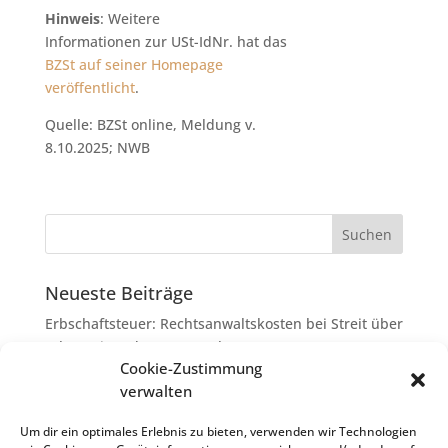
Hinweis
: Weitere
Informationen zur USt-IdNr. hat das
BZSt auf seiner Homepage
veröffentlicht
.
Quelle: BZSt online, Meldung v.
8.10.2025; NWB
Neueste Beiträge
Erbschaftsteuer: Rechtsanwaltskosten bei Streit über
Erbauseinandersetzung als
Cookie-Zustimmung
Nachlassverbindlichkeiten
verwalten
Umsatzsteuer-Umrechnungskurse Juli 2026
Keine Steuerfreiheit eines sog. Konfusionsgewinns
Um dir ein optimales Erlebnis zu bieten, verwenden wir Technologien