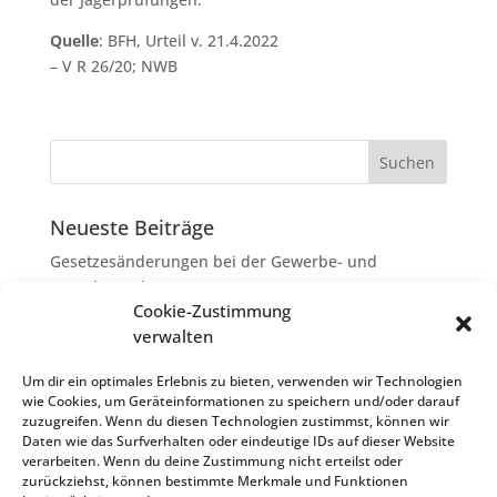
Quelle
: BFH, Urteil v. 21.4.2022
– V R 26/20; NWB
Neueste Beiträge
Gesetzesänderungen bei der Gewerbe- und
Grunderwerbsteuer
Cookie-Zustimmung
Erbschaftsteuer: Rechtsanwaltskosten bei Streit über
verwalten
Erbauseinandersetzung als
Nachlassverbindlichkeiten
Um dir ein optimales Erlebnis zu bieten, verwenden wir Technologien
wie Cookies, um Geräteinformationen zu speichern und/oder darauf
Umsatzsteuer-Umrechnungskurse Juli 2026
zuzugreifen. Wenn du diesen Technologien zustimmst, können wir
Keine Steuerfreiheit eines sog. Konfusionsgewinns
Daten wie das Surfverhalten oder eindeutige IDs auf dieser Website
verarbeiten. Wenn du deine Zustimmung nicht erteilst oder
bei Mutterkapitalgesellschaft
zurückziehst, können bestimmte Merkmale und Funktionen
Schenkungsteuer: Zinssatz von 5,5 % für die