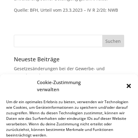
Quelle: BFH, Urteil vom 23.3.2023 – IV R 2/20; NWB
Neueste Beiträge
Gesetzesänderungen bei der Gewerbe- und
Grunderwerbsteuer
Cookie-Zustimmung
Erbschaftsteuer: Rechtsanwaltskosten bei Streit über
verwalten
Erbauseinandersetzung als
Nachlassverbindlichkeiten
Um dir ein optimales Erlebnis zu bieten, verwenden wir Technologien
wie Cookies, um Geräteinformationen zu speichern und/oder darauf
Umsatzsteuer-Umrechnungskurse Juli 2026
zuzugreifen. Wenn du diesen Technologien zustimmst, können wir
Keine Steuerfreiheit eines sog. Konfusionsgewinns
Daten wie das Surfverhalten oder eindeutige IDs auf dieser Website
verarbeiten. Wenn du deine Zustimmung nicht erteilst oder
bei Mutterkapitalgesellschaft
zurückziehst, können bestimmte Merkmale und Funktionen
Schenkungsteuer: Zinssatz von 5,5 % für die
beeinträchtigt werden.