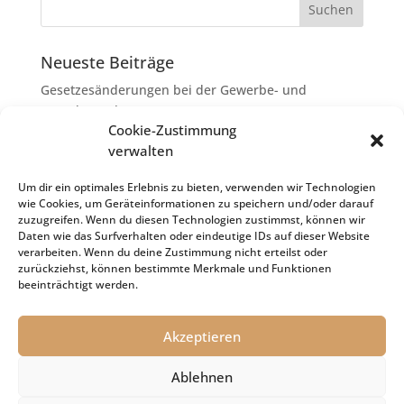
Neueste Beiträge
Gesetzesänderungen bei der Gewerbe- und
Grunderwerbsteuer
Cookie-Zustimmung
Erbschaftsteuer: Rechtsanwaltskosten bei Streit über
verwalten
Erbauseinandersetzung als
Nachlassverbindlichkeiten
Um dir ein optimales Erlebnis zu bieten, verwenden wir Technologien
wie Cookies, um Geräteinformationen zu speichern und/oder darauf
Umsatzsteuer-Umrechnungskurse Juli 2026
zuzugreifen. Wenn du diesen Technologien zustimmst, können wir
Keine Steuerfreiheit eines sog. Konfusionsgewinns
Daten wie das Surfverhalten oder eindeutige IDs auf dieser Website
verarbeiten. Wenn du deine Zustimmung nicht erteilst oder
bei Mutterkapitalgesellschaft
zurückziehst, können bestimmte Merkmale und Funktionen
Schenkungsteuer: Zinssatz von 5,5 % für die
beeinträchtigt werden.
Bewertung von Leibrenten verfassungsgemäß
Akzeptieren
Ablehnen
Impressum
Datenschutz