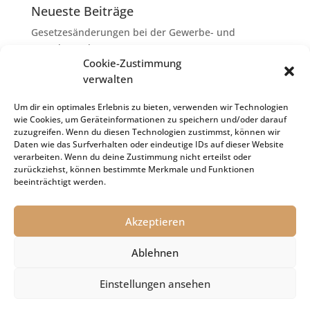
Neueste Beiträge
Gesetzesänderungen bei der Gewerbe- und
Grunderwerbsteuer
Cookie-Zustimmung
Erbschaftsteuer: Rechtsanwaltskosten bei Streit über
verwalten
Erbauseinandersetzung als
Nachlassverbindlichkeiten
Um dir ein optimales Erlebnis zu bieten, verwenden wir Technologien
wie Cookies, um Geräteinformationen zu speichern und/oder darauf
Umsatzsteuer-Umrechnungskurse Juli 2026
zuzugreifen. Wenn du diesen Technologien zustimmst, können wir
Keine Steuerfreiheit eines sog. Konfusionsgewinns
Daten wie das Surfverhalten oder eindeutige IDs auf dieser Website
verarbeiten. Wenn du deine Zustimmung nicht erteilst oder
bei Mutterkapitalgesellschaft
zurückziehst, können bestimmte Merkmale und Funktionen
Schenkungsteuer: Zinssatz von 5,5 % für die
beeinträchtigt werden.
Bewertung von Leibrenten verfassungsgemäß
Akzeptieren
Ablehnen
Impressum
Datenschutz
Cookie-Richtlinie (EU)
Einstellungen ansehen