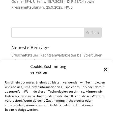
Quelle: BFH, Urteil v. 15.7.2025 – IX R 25/24 sowie
Pressemitteulung v. 25.9.2025; NWB
Neueste Beiträge
Erbschaftsteuer: Rechtsanwaltskosten bei Streit über
Erbauseinandersetzung als
Cookie-Zustimmung
Nachlassverbindlichkeiten
verwalten
Umsatzsteuer-Umrechnungskurse Juli 2026
Keine Steuerfreiheit eines sog. Konfusionsgewinns
Um dir ein optimales Erlebnis zu bieten, verwenden wir Technologien
wie Cookies, um Geräteinformationen zu speichern und/oder darauf
bei Mutterkapitalgesellschaft
zuzugreifen. Wenn du diesen Technologien zustimmst, können wir
Schenkungsteuer: Zinssatz von 5,5 % für die
Daten wie das Surfverhalten oder eindeutige IDs auf dieser Website
verarbeiten. Wenn du deine Zustimmung nicht erteilst oder
Bewertung von Leibrenten verfassungsgemäß
zurückziehst, können bestimmte Merkmale und Funktionen
Passivierung einer Verbindlichkeit im
beeinträchtigt werden.