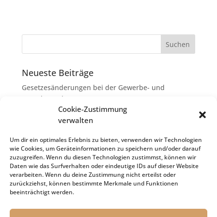
Neueste Beiträge
Gesetzesänderungen bei der Gewerbe- und
Grunderwerbsteuer
Cookie-Zustimmung
Erbschaftsteuer: Rechtsanwaltskosten bei Streit über
verwalten
Erbauseinandersetzung als
Nachlassverbindlichkeiten
Um dir ein optimales Erlebnis zu bieten, verwenden wir Technologien
wie Cookies, um Geräteinformationen zu speichern und/oder darauf
Umsatzsteuer-Umrechnungskurse Juli 2026
zuzugreifen. Wenn du diesen Technologien zustimmst, können wir
Keine Steuerfreiheit eines sog. Konfusionsgewinns
Daten wie das Surfverhalten oder eindeutige IDs auf dieser Website
verarbeiten. Wenn du deine Zustimmung nicht erteilst oder
bei Mutterkapitalgesellschaft
zurückziehst, können bestimmte Merkmale und Funktionen
Schenkungsteuer: Zinssatz von 5,5 % für die
beeinträchtigt werden.
Bewertung von Leibrenten verfassungsgemäß