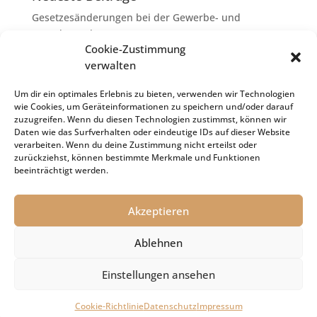
Gesetzesänderungen bei der Gewerbe- und
Grunderwerbsteuer
Cookie-Zustimmung
Erbschaftsteuer: Rechtsanwaltskosten bei Streit über
verwalten
Erbauseinandersetzung als
Nachlassverbindlichkeiten
Um dir ein optimales Erlebnis zu bieten, verwenden wir Technologien
wie Cookies, um Geräteinformationen zu speichern und/oder darauf
Umsatzsteuer-Umrechnungskurse Juli 2026
zuzugreifen. Wenn du diesen Technologien zustimmst, können wir
Keine Steuerfreiheit eines sog. Konfusionsgewinns
Daten wie das Surfverhalten oder eindeutige IDs auf dieser Website
verarbeiten. Wenn du deine Zustimmung nicht erteilst oder
bei Mutterkapitalgesellschaft
zurückziehst, können bestimmte Merkmale und Funktionen
Schenkungsteuer: Zinssatz von 5,5 % für die
beeinträchtigt werden.
Bewertung von Leibrenten verfassungsgemäß
Akzeptieren
Ablehnen
Impressum
Datenschutz
Cookie-Richtlinie (EU)
Einstellungen ansehen
© 2021 Kanzlei Dr. Holger Sachs
Cookie-Richtlinie
Datenschutz
Impressum