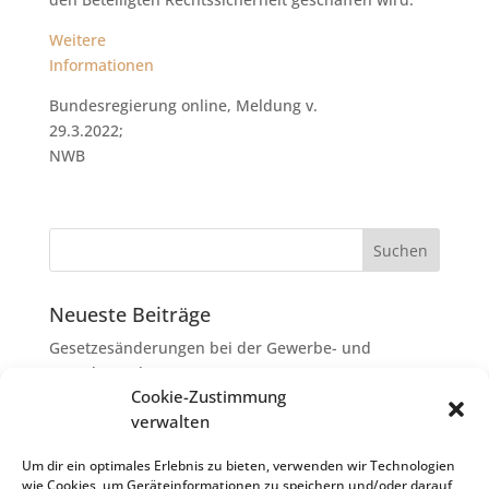
Weitere
Informationen
Bundesregierung online, Meldung v.
29.3.2022;
NWB
Neueste Beiträge
Gesetzesänderungen bei der Gewerbe- und
Grunderwerbsteuer
Cookie-Zustimmung
Erbschaftsteuer: Rechtsanwaltskosten bei Streit über
verwalten
Erbauseinandersetzung als
Nachlassverbindlichkeiten
Um dir ein optimales Erlebnis zu bieten, verwenden wir Technologien
wie Cookies, um Geräteinformationen zu speichern und/oder darauf
Umsatzsteuer-Umrechnungskurse Juli 2026