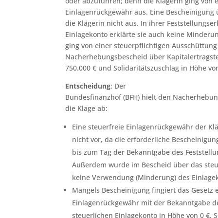
oder abzuführen; denn die Klägerin ging von e
Einlagenrückgewähr aus. Eine Bescheinigung ü
die Klägerin nicht aus. In ihrer Feststellungse
Einlagekonto erklärte sie auch keine Minderu
ging von einer steuerpflichtigen Ausschüttung
Nacherhebungsbescheid über Kapitalertragst
750.000 € und Solidaritätszuschlag in Höhe vo
Entscheidung
: Der
Bundesfinanzhof (BFH) hielt den Nacherhebun
die Klage ab:
Eine steuerfreie Einlagenrückgewähr der Klä
nicht vor, da die erforderliche Bescheinigu
bis zum Tag der Bekanntgabe des Feststellu
Außerdem wurde im Bescheid über das steue
keine Verwendung (Minderung) des Einlageko
Mangels Bescheinigung fingiert das Gesetz 
Einlagenrückgewähr mit der Bekanntgabe d
steuerlichen Einlagekonto in Höhe von 0 €. S