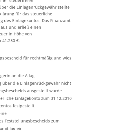
iner steuerfreien
ber die Einlagenrückgewähr stellte
rklärung für das steuerliche
ng des Einlagekontos. Das Finanzamt
 aus und erließ einen
euer in Höhe von
n 41.250 €.
gsbescheid für rechtmäßig und wies
gerin an die A lag
ng über die Einlagenrückgewähr nicht
ngsbescheids ausgestellt wurde.
rliche Einlagekonto zum 31.12.2010
ntos festgestellt.
eine
es Feststellungsbescheids zum
omit lag ein