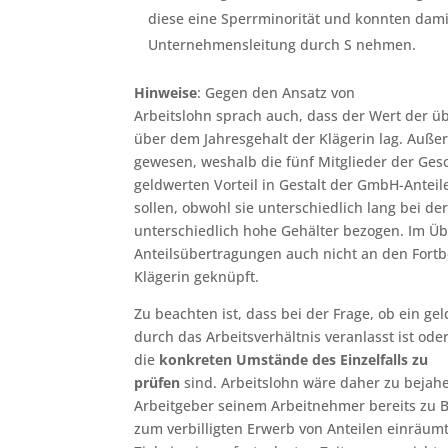
diese eine Sperrminorität und konnten damit
Unternehmensleitung durch S nehmen.
Hinweise
: Gegen den Ansatz von
Arbeitslohn sprach auch, dass der Wert der ü
über dem Jahresgehalt der Klägerin lag. Auße
gewesen, weshalb die fünf Mitglieder der Ges
geldwerten Vorteil in Gestalt der GmbH-Anteile
sollen, obwohl sie unterschiedlich lang bei d
unterschiedlich hohe Gehälter bezogen. Im Üb
Anteilsübertragungen auch nicht an den Fortb
Klägerin geknüpft.
Zu beachten ist, dass bei der Frage, ob ein gel
durch das Arbeitsverhältnis veranlasst ist ode
die
konkreten Umstände des Einzelfalls zu
prüfen
sind. Arbeitslohn wäre daher zu bejah
Arbeitgeber seinem Arbeitnehmer bereits zu B
zum verbilligten Erwerb von Anteilen einräum