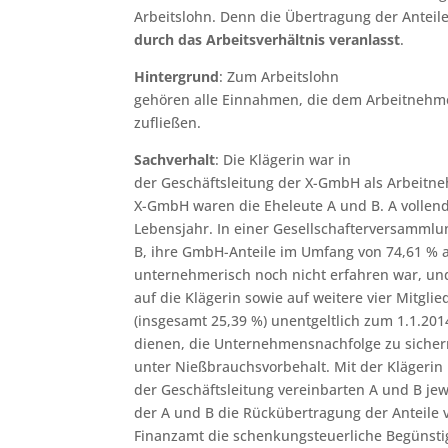
Arbeitslohn. Denn die Übertragung der Anteil
durch das Arbeitsverhältnis veranlasst
.
Hintergrund
: Zum Arbeitslohn
gehören alle Einnahmen, die dem Arbeitnehme
zufließen.
Sachverhalt
: Die Klägerin war in
der Geschäftsleitung der X-GmbH als Arbeitneh
X-GmbH waren die Eheleute A und B. A vollend
Lebensjahr. In einer Gesellschafterversammlu
B, ihre GmbH-Anteile im Umfang von 74,61 % a
unternehmerisch noch nicht erfahren war, und
auf die Klägerin sowie auf weitere vier Mitgli
(insgesamt 25,39 %) unentgeltlich zum 1.1.201
dienen, die Unternehmensnachfolge zu sichern
unter Nießbrauchsvorbehalt. Mit der Klägerin
der Geschäftsleitung vereinbarten A und B jewe
der A und B die Rückübertragung der Anteile v
Finanzamt die schenkungsteuerliche Begünsti