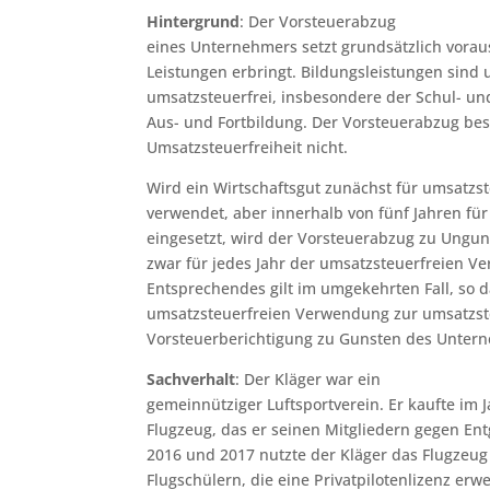
Hintergrund
: Der Vorsteuerabzug
eines Unternehmers setzt grundsätzlich voraus
Leistungen erbringt. Bildungsleistungen sin
umsatzsteuerfrei, insbesondere der Schul- un
Aus- und Fortbildung. Der Vorsteuerabzug best
Umsatzsteuerfreiheit nicht.
Wird ein Wirtschaftsgut zunächst für umsatzs
verwendet, aber innerhalb von fünf Jahren fü
eingesetzt, wird der Vorsteuerabzug zu Unguns
zwar für jedes Jahr der umsatzsteuerfreien 
Entsprechendes gilt im umgekehrten Fall, so 
umsatzsteuerfreien Verwendung zur umsatzst
Vorsteuerberichtigung zu Gunsten des Unter
Sachverhalt
: Der Kläger war ein
gemeinnütziger Luftsportverein. Er kaufte im 
Flugzeug, das er seinen Mitgliedern gegen Entg
2016 und 2017 nutzte der Kläger das Flugzeug
Flugschülern, die eine Privatpilotenlizenz er