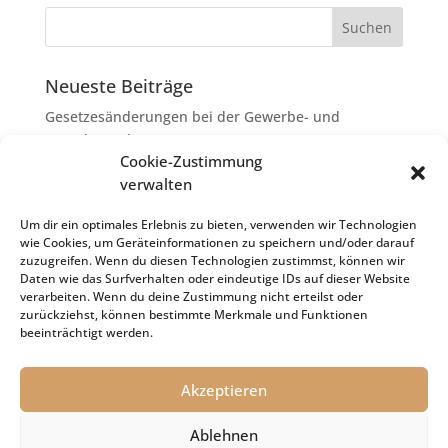
Neueste Beiträge
Gesetzesänderungen bei der Gewerbe- und
Grunderwerbsteuer
Cookie-Zustimmung
Erbschaftsteuer: Rechtsanwaltskosten bei Streit über
verwalten
Erbauseinandersetzung als
Nachlassverbindlichkeiten
Um dir ein optimales Erlebnis zu bieten, verwenden wir Technologien
wie Cookies, um Geräteinformationen zu speichern und/oder darauf
Umsatzsteuer-Umrechnungskurse Juli 2026
zuzugreifen. Wenn du diesen Technologien zustimmst, können wir
Keine Steuerfreiheit eines sog. Konfusionsgewinns
Daten wie das Surfverhalten oder eindeutige IDs auf dieser Website
verarbeiten. Wenn du deine Zustimmung nicht erteilst oder
bei Mutterkapitalgesellschaft
zurückziehst, können bestimmte Merkmale und Funktionen
Schenkungsteuer: Zinssatz von 5,5 % für die
beeinträchtigt werden.
Bewertung von Leibrenten verfassungsgemäß
Akzeptieren
Ablehnen
Impressum
Datenschutz