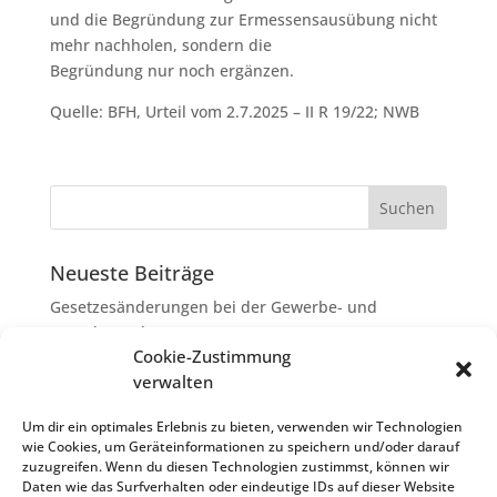
und die Begründung zur Ermessensausübung nicht
mehr nachholen, sondern die
Begründung nur noch ergänzen.
Quelle: BFH, Urteil vom 2.7.2025 – II R 19/22; NWB
Neueste Beiträge
Gesetzesänderungen bei der Gewerbe- und
Grunderwerbsteuer
Cookie-Zustimmung
Erbschaftsteuer: Rechtsanwaltskosten bei Streit über
verwalten
Erbauseinandersetzung als
Nachlassverbindlichkeiten
Um dir ein optimales Erlebnis zu bieten, verwenden wir Technologien
wie Cookies, um Geräteinformationen zu speichern und/oder darauf
Umsatzsteuer-Umrechnungskurse Juli 2026
zuzugreifen. Wenn du diesen Technologien zustimmst, können wir
Keine Steuerfreiheit eines sog. Konfusionsgewinns
Daten wie das Surfverhalten oder eindeutige IDs auf dieser Website