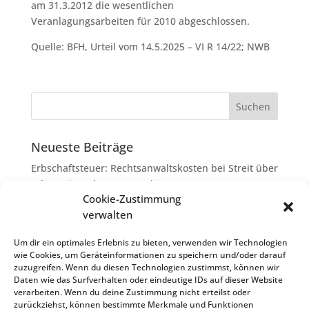
am 31.3.2012 die wesentlichen
Veranlagungsarbeiten für 2010 abgeschlossen.
Quelle: BFH, Urteil vom 14.5.2025 – VI R 14/22; NWB
Neueste Beiträge
Erbschaftsteuer: Rechtsanwaltskosten bei Streit über
Erbauseinandersetzung als
Cookie-Zustimmung
Nachlassverbindlichkeiten
verwalten
Umsatzsteuer-Umrechnungskurse Juli 2026
Keine Steuerfreiheit eines sog. Konfusionsgewinns
Um dir ein optimales Erlebnis zu bieten, verwenden wir Technologien
wie Cookies, um Geräteinformationen zu speichern und/oder darauf
bei Mutterkapitalgesellschaft
zuzugreifen. Wenn du diesen Technologien zustimmst, können wir
Schenkungsteuer: Zinssatz von 5,5 % für die
Daten wie das Surfverhalten oder eindeutige IDs auf dieser Website
verarbeiten. Wenn du deine Zustimmung nicht erteilst oder
Bewertung von Leibrenten verfassungsgemäß
zurückziehst, können bestimmte Merkmale und Funktionen